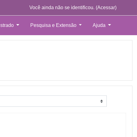
Você ainda não se identificou. (
Acessar
)
strado
Pesquisa e Extensão
Ajuda